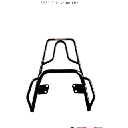
$
353.000
IVA incluido