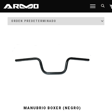
TOGGLE
/
/ BOXER CT
Inicio
AUTECO
NAVIGATION
MANUBRIO BOXER (NEGRO)