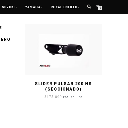
SUZUKI
YAMAHA
ROYAL ENFIELD
0
TERO
SLIDER PULSAR 200 NS
(SECCIONADO)
$
175.000
IVA incluido