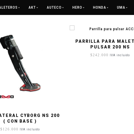
ALETEROS
AKT
AUTECO
HERO
HONDA
UMA
PARRILLA PARA MALE
PULSAR 200 NS
$
242.000
IVA incluido
ATERAL CYBORG NS 200
( CON BASE )
$
126.000
IVA incluido