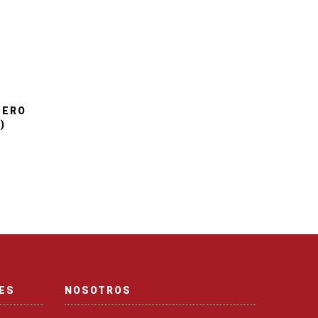
TERO
)
NES
NOSOTROS