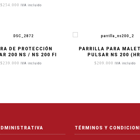
$
254.000
IVA incluido
RA DE PROTECCIÓN
PARRILLA PARA MALE
R 200 NS / NS 200 FI
PULSAR NS 200 (HR
$
239.000
$
209.000
IVA incluido
IVA incluido
ADMINISTRATIVA
TÉRMINOS Y CONDICIO