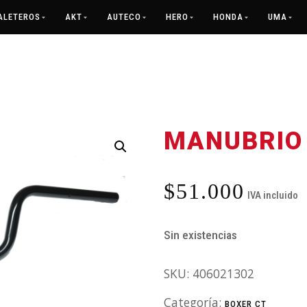
ALETEROS
AKT
AUTECO
HERO
HONDA
UMA
MANUBRIO 
$
51.000
IVA incluido
Sin existencias
SKU:
406021302
Categoría:
BOXER CT