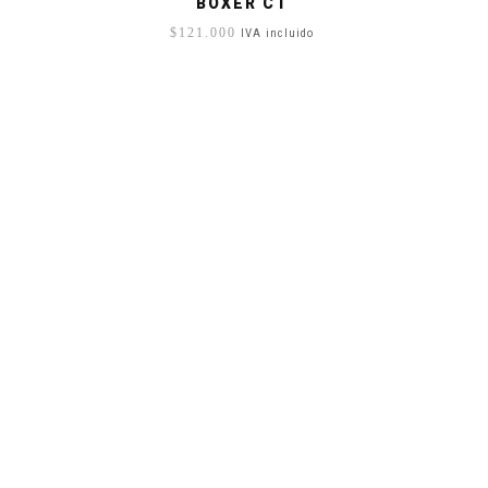
BOXER CT
$
121.000
IVA incluido