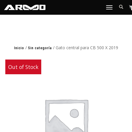
TOGGLE
NAVIGATION
/
/ Gato central para CB 500 X 2019
Inicio
Sin categoría
Out of Stock