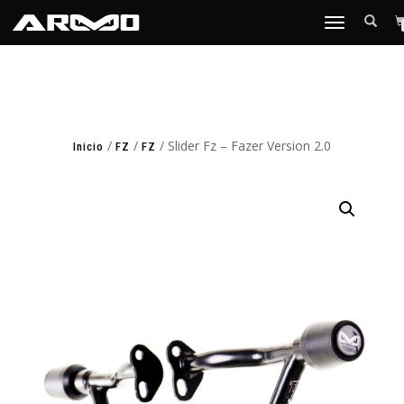
TOGGLE
NAVIGATION
/
/
/ Slider Fz – Fazer Version 2.0
Inicio
FZ
FZ