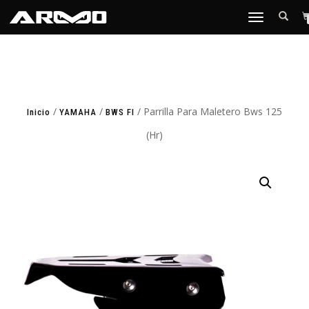
TOGGLE
NAVIGATION
/
/
/ Parrilla Para Maletero Bws 125
Inicio
YAMAHA
BWS FI
(Hr)