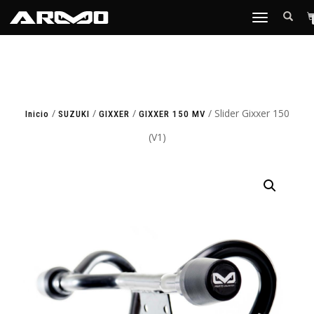
TOGGLE
NAVIGATION
/
/
/
/ Slider Gixxer 150
Inicio
SUZUKI
GIXXER
GIXXER 150 MV
(V1)