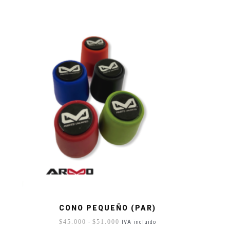
CONO PEQUEÑO (PAR)
Rango
-
$
45.000
$
51.000
IVA incluido