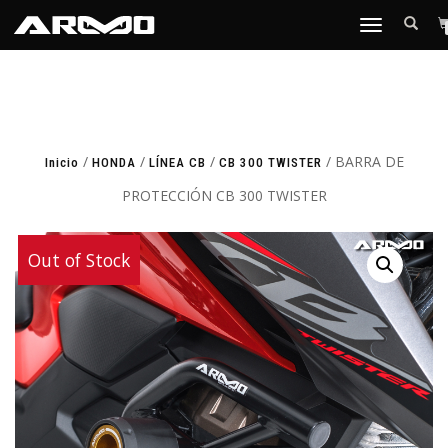
TOGGLE
NAVIGATION
/
/
/
/ BARRA DE
Inicio
HONDA
LÍNEA CB
CB 300 TWISTER
PROTECCIÓN CB 300 TWISTER
Out of Stock