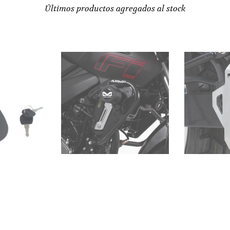
Últimos productos agregados al stock
CIÓN PULSAR
PROTECTOR DE BOMBA DE FRENO
PROTECT
200 FI 200
SAHARA 300
DEL/TRA
 incluido
IVA incluido
$
74.000
$
142.00