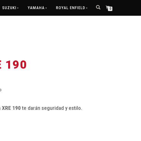
SUZUKI
YAMAHA
ROYAL ENFIELD
0
E 190
o
a
XRE 190
te darán seguridad y estilo.