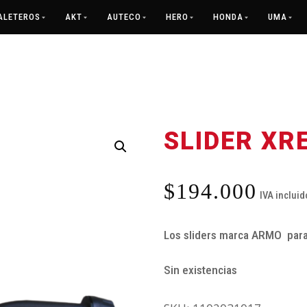
ALETEROS
AKT
AUTECO
HERO
HONDA
UMA
SLIDER XR
$
194.000
IVA incluid
Los sliders marca ARMO par
Sin existencias