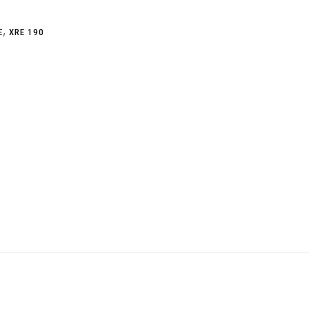
,
E
XRE 190