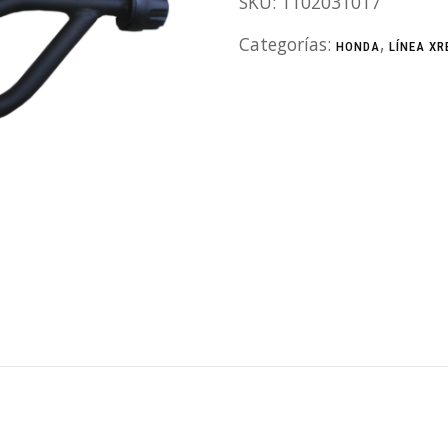
SKU:
1102031017
Categorías:
,
HONDA
LÍNEA XR