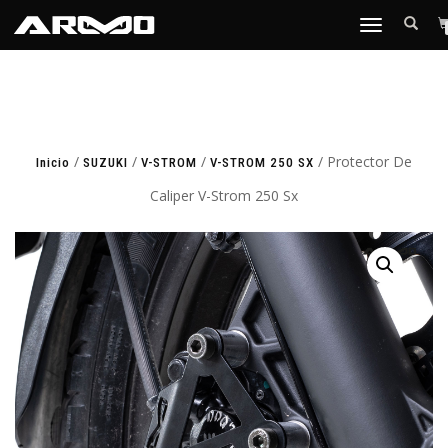
TOGGLE
NAVIGATION
/
/
/
/ Protector De
Inicio
SUZUKI
V-STROM
V-STROM 250 SX
Caliper V-Strom 250 Sx