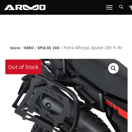
TOGGLE
NAVIGATION
/
/
/ Porta Alforjas Xpulse 200 Fi 4V
Inicio
HERO
XPULSE 200
Out of Stock