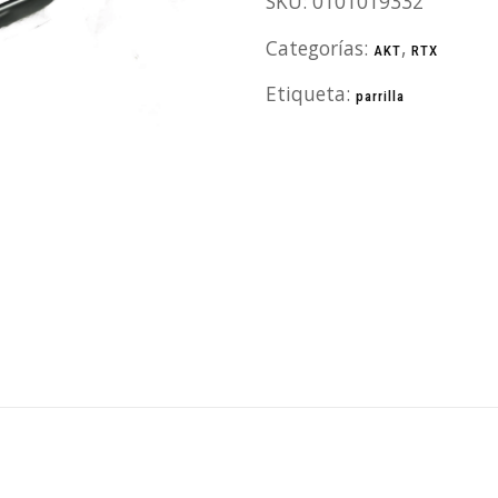
SKU:
0101019332
Categorías:
,
AKT
RTX
Etiqueta:
parrilla