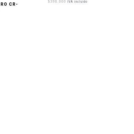
$
398.000
IVA incluido
RO CR-
K