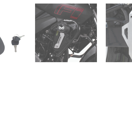
CIÓN PULSAR
PROTECTOR DE BOMBA DE FRENO
PROTECT
200 FI 200
SAHARA 300
DEL/TRA
 incluido
IVA incluido
$
74.000
$
142.00