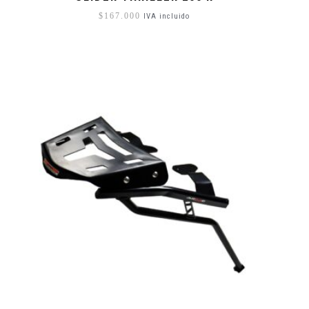
$
167.000
IVA incluido