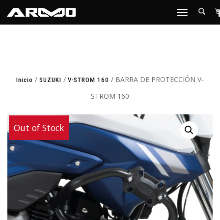
TOGGLE
NAVIGATION
/
/
/ BARRA DE PROTECCIÓN V-
Inicio
SUZUKI
V-STROM 160
STROM 160
Out of Stock