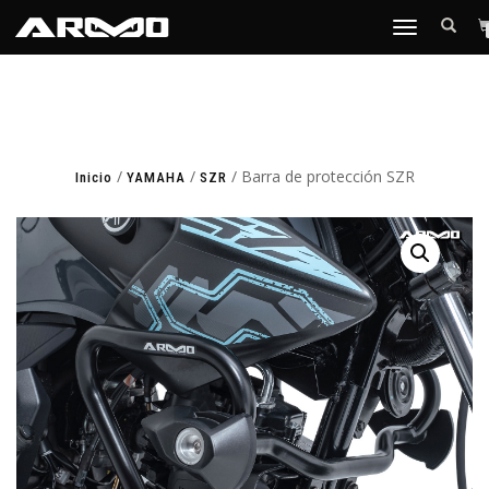
TOGGLE
NAVIGATION
/
/
/ Barra de protección SZR
Inicio
YAMAHA
SZR