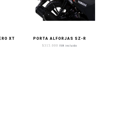
ERO XT
PORTA ALFORJAS SZ-R
$
315.000
IVA incluido