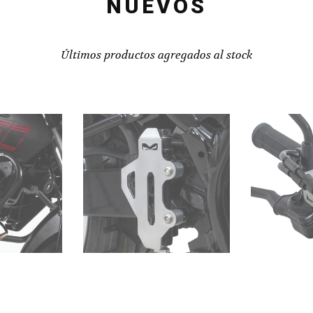
NUEVOS
Últimos productos agregados al stock
CIÓN PULSAR
PROTECTOR DE BOMBA DE FRENO
PROTECT
200 FI 200
SAHARA 300
DEL/TRA
 incluido
IVA incluido