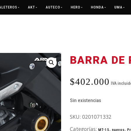
ALETEROS
AKT
AUTECO
HERO
HONDA
UMA
BARRA DE 
$
402.000
IVA incluid
Sin existencias
SKU:
0201071332
Categorías:
,
,
MT-15
nuevos
P