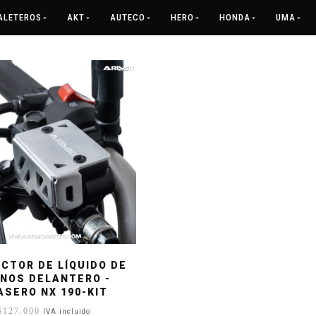
ALETEROS
AKT
AUTECO
HERO
HONDA
UMA
CTOR DE LÍQUIDO DE
NOS DELANTERO -
ASERO NX 190-KIT
$
127.000
IVA incluido