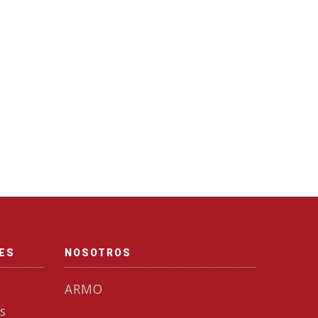
NES
NOSOTROS
ARMO
s