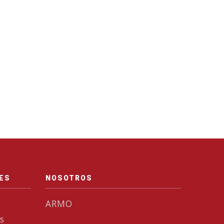
NES
NOSOTROS
ARMO
s